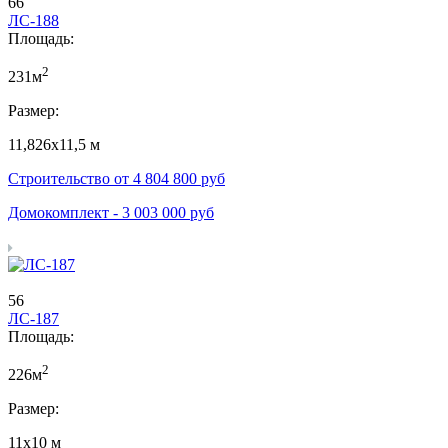
66
ЛС-188
Площадь:
2
231м
Размер:
11,826х11,5 м
Строительство от
4 804 800
руб
Домокомплект -
3 003 000
руб
56
ЛС-187
Площадь:
2
226м
Размер:
11х10 м