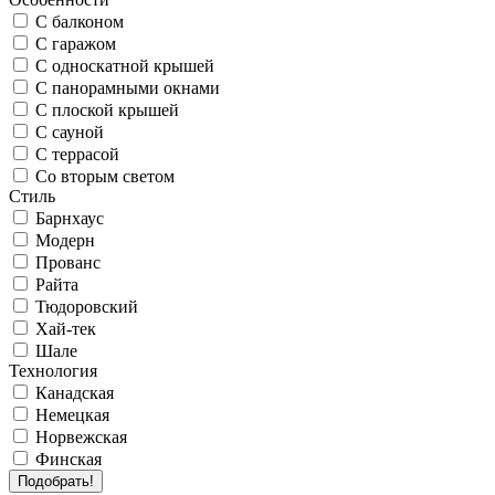
С балконом
С гаражом
С односкатной крышей
С панорамными окнами
С плоской крышей
С сауной
С террасой
Со вторым светом
Стиль
Барнхаус
Модерн
Прованс
Райта
Тюдоровский
Хай-тек
Шале
Технология
Канадская
Немецкая
Норвежская
Финская