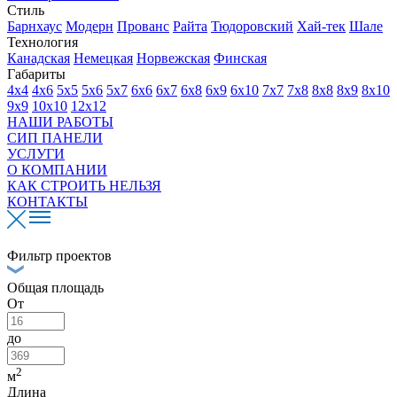
Стиль
Барнхаус
Модерн
Прованс
Райта
Тюдоровский
Хай-тек
Шале
Технология
Канадская
Немецкая
Норвежская
Финская
Габариты
4х4
4х6
5х5
5х6
5х7
6х6
6х7
6х8
6х9
6х10
7х7
7х8
8х8
8х9
8х10
9х9
10х10
12х12
НАШИ РАБОТЫ
СИП ПАНЕЛИ
УСЛУГИ
О КОМПАНИИ
КАК СТРОИТЬ НЕЛЬЗЯ
КОНТАКТЫ
Фильтр проектов
Общая площадь
От
до
2
м
Длина