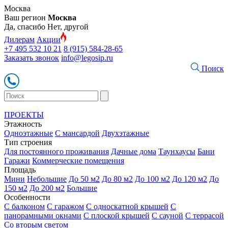
Москва
Ваш регион
Москва
Да, спасибо
Нет, другой
Дилерам
Акции
+7 495 532 10 21
8 (915) 584-28-65
Заказать звонок
info@legosip.ru
Поиск
ПРОЕКТЫ
Этажность
Одноэтажные
С мансардой
Двухэтажные
Тип строения
Для постоянного проживания
Дачные дома
Таунхаусы
Бани
Гаражи
Коммерческие помещения
Площадь
Мини
Небольшие
До 50 м2
До 80 м2
До 100 м2
До 120 м2
До
150 м2
До 200 м2
Большие
Особенности
С балконом
С гаражом
С односкатной крышей
С
панорамными окнами
С плоской крышей
С сауной
С террасой
Со вторым светом